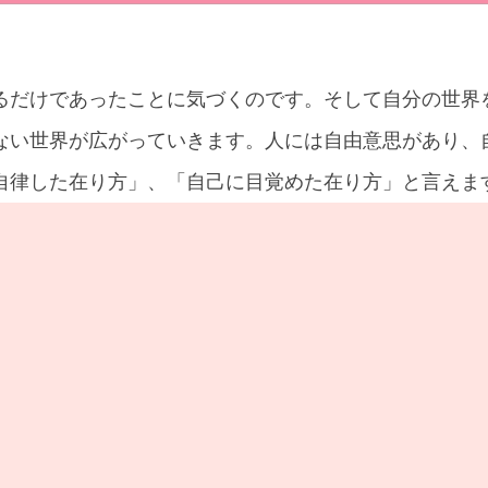
るだけであったことに気づくのです。そして自分の世界
ない世界が広がっていきます。人には自由意思があり、
自律した在り方」、「自己に目覚めた在り方」と言えま
ミクロという自分自身からマクロという世の中全体を見
実は全体的に繋がっており、「集合意識」として世の中
自らの内側にある意識の中で起きていることとリンクし
あなたもそのひとり