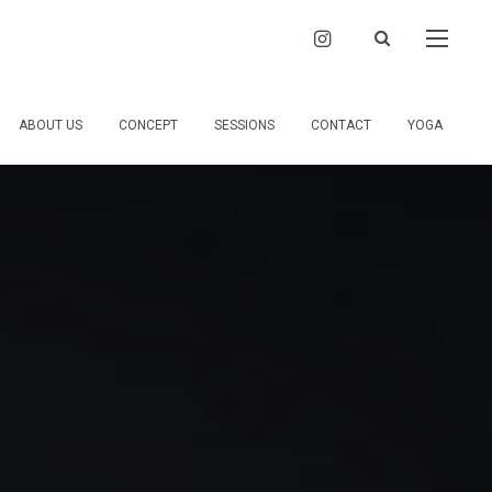
ABOUT US
CONCEPT
SESSIONS
CONTACT
YOGA
MUSICA PRISM neoとは
大切にしていること
ご依頼・お問会わせ
TRADITIONAL YOGA HEAL THE WORLD
おうちdeセッション アニマルコミュニケーション お話会 出張セッション