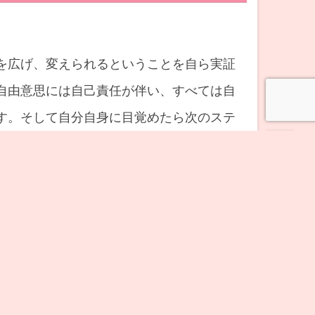
を広げ、変えられるということを自ら実証
自由意思には自己責任が伴い、すべては自
す。そして自分自身に目覚めたら次のステ
つめる段階へと入っていきます。私達、ひ
を常に動かし創造し続けています。社会的
ています。決して他人事ではなく、切り離