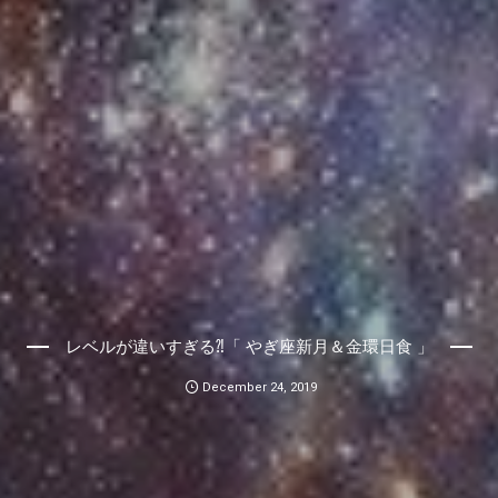
レベルが違いすぎる⁈「 やぎ座新月＆金環日食 」
December
24
,
2019