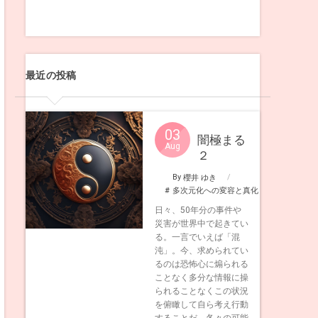
最近の投稿
03
闇極まる
Aug
２
By
櫻井 ゆき
多次元化への変容と真化
日々、50年分の事件や
災害が世界中で起きてい
る。一言でいえば「混
沌」。今、求められてい
るのは恐怖心に煽られる
ことなく多分な情報に操
られることなくこの状況
を俯瞰して自ら考え行動
することだ。各々の可能