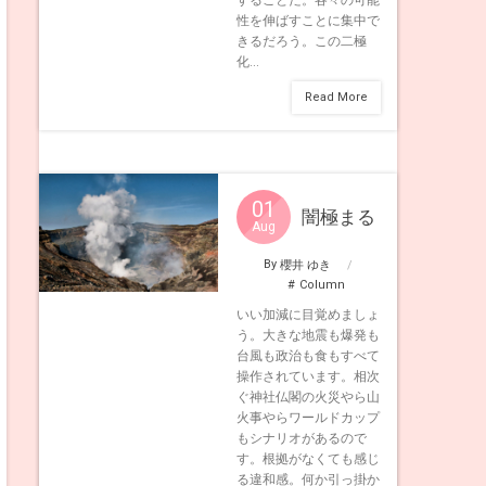
性を伸ばすことに集中で
きるだろう。この二極
化...
Read More
01
闇極まる
Aug
By
櫻井 ゆき
Column
いい加減に目覚めましょ
う。大きな地震も爆発も
台風も政治も食もすべて
操作されています。相次
ぐ神社仏閣の火災やら山
火事やらワールドカップ
もシナリオがあるので
す。根拠がなくても感じ
る違和感。何か引っ掛か