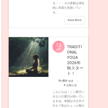
る・・・その直観は潜在
的に本質を見抜いてい
る...
Read More
13
TRADITI
Jul
ONAL
YOGA
2026年
秋スター
ト！
By
櫻井 ゆき
お知らせ
こんにちは！ここ数日い
きなりの夏日が続いてい
ますね。体調は大丈夫で
すか？私はちょっと喉が