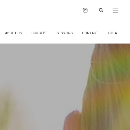
ABOUT US
CONCEPT
SESSIONS
CONTACT
YOGA
MUSICA PRISM neoとは
大切にしていること
ご依頼・お問会わせ
TRADITIONAL YOGA HEAL THE WORLD
おうちdeセッション アニマルコミュニケーション お話会 出張セッション