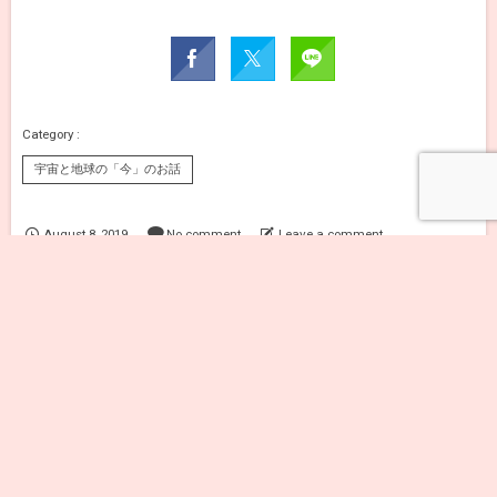
宇宙と地球の「今」のお話
メニュー
August
8
,
2019
No comment
Leave a comment
1154 views
今秋スタート‼セルフコネクションマスターコ
ース開講