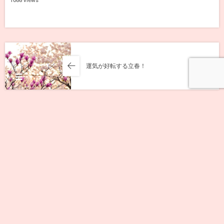
1088 views
運気が好転する立春！
メニュー
大きく変わりはじめる2020～私達の選択で未
来は変わる～
Leave A Reply
Comment
*