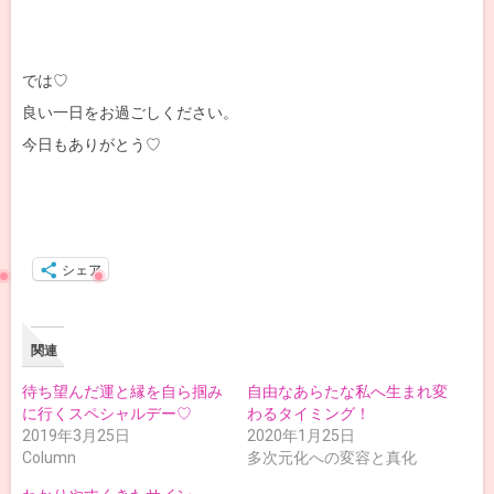
では♡
良い一日をお過ごしください。
今日もありがとう♡
シェア
関連
待ち望んだ運と縁を自ら掴み
自由なあらたな私へ生まれ変
に行くスペシャルデー♡
わるタイミング！
2019年3月25日
2020年1月25日
Column
多次元化への変容と真化