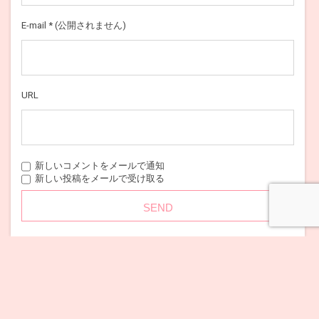
E-mail
*
(公開されません)
URL
新しいコメントをメールで通知
新しい投稿をメールで受け取る
メニュー
このサイトはスパムを低減するために Akismet を使っています。
コメントデータの処理方法の
詳細はこちらをご覧ください
。
HOME
宇宙と地球の「今」のお話
「リセット」の8月