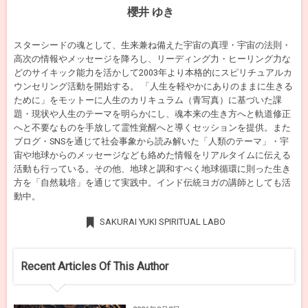
櫻井 ゆき
スターシードの魂として、生来兼ね備えた宇宙の真理・宇宙の法則・
高次の情報やメッセージを降ろし、リーディング力・ヒーリング力な
どのサイキック能力を活かして2003年より本格的にスピリチュアルカ
ウンセリング活動を開始する。 「人生を軽やかにありのままに生きる
ために」をモットーに人生のカリキュラム（青写真）に基づいた課
題・現状や人生のテーマを明らかにし、魂本来の生き方へと軌道修正
へと不要なものを手放して霊性覚醒へと導くセッションを提供。また
ブログ・SNSを通じて社会事象から読み解いた「人類のテーマ」・宇
宙や地球からのメッセージなども絡めた情報をリアルタイムに伝える
活動も行っている。その他、地球と調和すべく地球循環に則った生き
方を「自然栽培」を通じて実践中。インド伝統ヨガの講師としても活
動中。
SAKURAI YUKI SPIRITUAL LABO
Recent Articles Of This Author