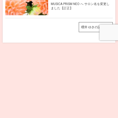
MUSICA PRISM NEO へ サロン名を変更し
ました【訂正】
櫻井 ゆきの記事一覧
メニュー
世界的データーに基づく現状について興味深
い動画
We are homestaying on earth
HOME
Column
覚醒とは