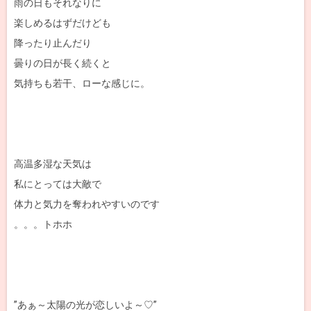
雨の日もそれなりに
楽しめるはずだけども
降ったり止んだり
曇りの日が長く続くと
気持ちも若干、ローな感じに。
高温多湿な天気は
私にとっては大敵で
体力と気力を奪われやすいのです
。。。トホホ
”あぁ～太陽の光が恋しいよ～♡”