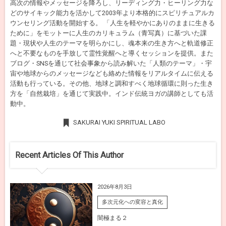
高次の情報やメッセージを降ろし、リーディング力・ヒーリング力な
どのサイキック能力を活かして2003年より本格的にスピリチュアルカ
ウンセリング活動を開始する。 「人生を軽やかにありのままに生きる
ために」をモットーに人生のカリキュラム（青写真）に基づいた課
題・現状や人生のテーマを明らかにし、魂本来の生き方へと軌道修正
へと不要なものを手放して霊性覚醒へと導くセッションを提供。また
ブログ・SNSを通じて社会事象から読み解いた「人類のテーマ」・宇
宙や地球からのメッセージなども絡めた情報をリアルタイムに伝える
活動も行っている。その他、地球と調和すべく地球循環に則った生き
方を「自然栽培」を通じて実践中。インド伝統ヨガの講師としても活
動中。
SAKURAI YUKI SPIRITUAL LABO
Recent Articles Of This Author
2026年8月3日
多次元化への変容と真化
闇極まる２