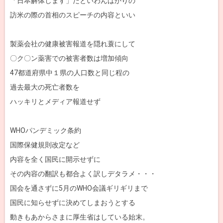
「日本解体します」だといわんばかりの
訪米の際の首相のスピーチの内容といい
製薬会社の健康被害報道を隠れ蓑にして
〇ク〇ン薬害での被害者数は増加傾向
47都道府県中１県の人口数と同じ程の
過去最大の死亡者数を
ハッキリとメディア報道せず
WHOパンデミック条約
国際保健規則改定など
内容を全く国民に開示せずに
その内容の翻訳も都合よく訳しデタラメ・・・
国会を通さずに5月のWHO会議ギリギリまで
国民に知らせずに決めてしまおうとする
動きもあからさまに厚生省はしている始末。