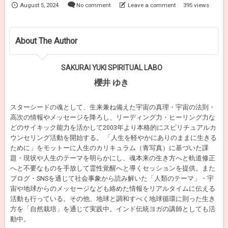
August
5
,
2024
No comment
Leave a comment
395 views
About The Author
SAKURAI YUKI SPIRITUAL LABO
櫻井 ゆき
スターシードの魂として、生来兼ね備えた宇宙の真理・宇宙の法則・
高次の情報やメッセージを降ろし、リーディング力・ヒーリング力な
どのサイキック能力を活かして2003年より本格的にスピリチュアルカ
ウンセリング活動を開始する。 「人生を軽やかにありのままに生きる
ために」をモットーに人生のカリキュラム（青写真）に基づいた課
題・現状や人生のテーマを明らかにし、魂本来の生き方へと軌道修正
へと不要なものを手放して霊性覚醒へと導くセッションを提供。また
ブログ・SNSを通じて社会事象から読み解いた「人類のテーマ」・宇
宙や地球からのメッセージなども絡めた情報をリアルタイムに伝える
活動も行っている。その他、地球と調和すべく地球循環に則った生き
方を「自然栽培」を通じて実践中。インド伝統ヨガの講師としても活
動中。