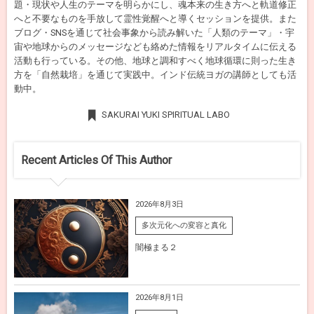
題・現状や人生のテーマを明らかにし、魂本来の生き方へと軌道修正
へと不要なものを手放して霊性覚醒へと導くセッションを提供。また
ブログ・SNSを通じて社会事象から読み解いた「人類のテーマ」・宇
宙や地球からのメッセージなども絡めた情報をリアルタイムに伝える
活動も行っている。その他、地球と調和すべく地球循環に則った生き
方を「自然栽培」を通じて実践中。インド伝統ヨガの講師としても活
動中。
SAKURAI YUKI SPIRITUAL LABO
Recent Articles Of This Author
2026年8月3日
多次元化への変容と真化
闇極まる２
2026年8月1日