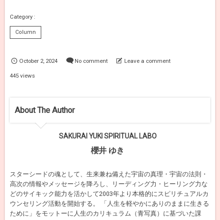
Column
October
2
,
2024
No comment
Leave a comment
445 views
About The Author
SAKURAI YUKI SPIRITUAL LABO
櫻井 ゆき
スターシードの魂として、生来兼ね備えた宇宙の真理・宇宙の法則・
高次の情報やメッセージを降ろし、リーディング力・ヒーリング力な
どのサイキック能力を活かして2003年より本格的にスピリチュアルカ
ウンセリング活動を開始する。 「人生を軽やかにありのままに生きる
ために」をモットーに人生のカリキュラム（青写真）に基づいた課