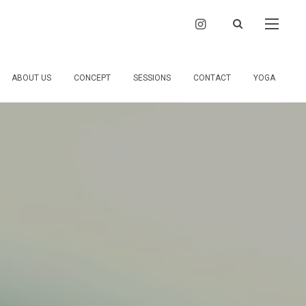
ABOUT US
CONCEPT
SESSIONS
CONTACT
YOGA
MUSICA PRISM neoとは
大切にしていること
ご依頼・お問会わせ
TRADITIONAL YOGA HEAL THE WORLD
おうちdeセッション アニマルコミュニケーション お話会 出張セッション