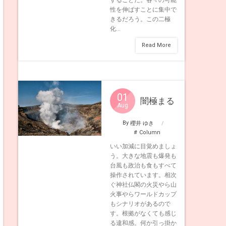
性を伸ばすことに集中で
きるだろう。この二極
化...
Read More
01
闇極まる
Aug
By
櫻井 ゆき
Column
いい加減に目覚めましょ
う。大きな地震も爆発も
台風も政治も食もすべて
操作されています。相次
ぐ神社仏閣の火災やら山
火事やらワールドカップ
もシナリオがあるので
す。根拠がなくても感じ
る違和感。何か引っ掛か