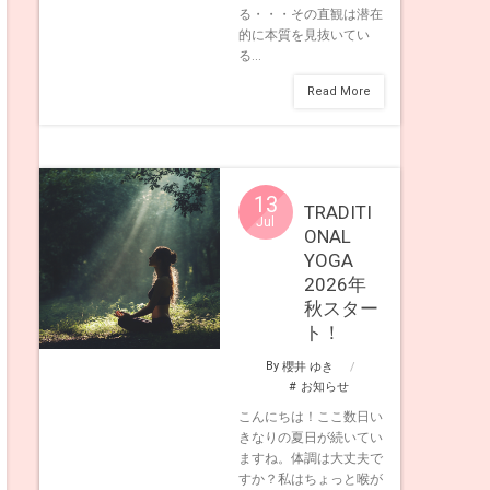
る・・・その直観は潜在
的に本質を見抜いてい
る...
Read More
13
TRADITI
Jul
ONAL
YOGA
2026年
秋スター
ト！
By
櫻井 ゆき
お知らせ
こんにちは！ここ数日い
きなりの夏日が続いてい
ますね。体調は大丈夫で
すか？私はちょっと喉が