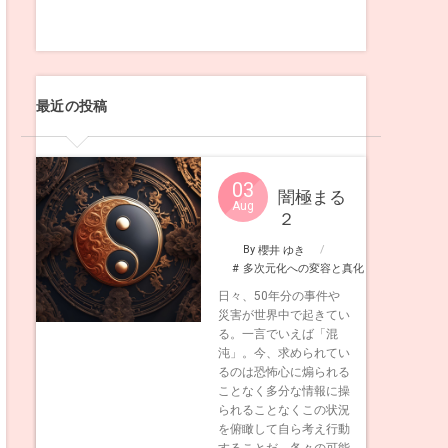
最近の投稿
03
闇極まる
Aug
２
By
櫻井 ゆき
多次元化への変容と真化
日々、50年分の事件や
災害が世界中で起きてい
る。一言でいえば「混
沌」。今、求められてい
るのは恐怖心に煽られる
ことなく多分な情報に操
られることなくこの状況
を俯瞰して自ら考え行動
することだ。各々の可能