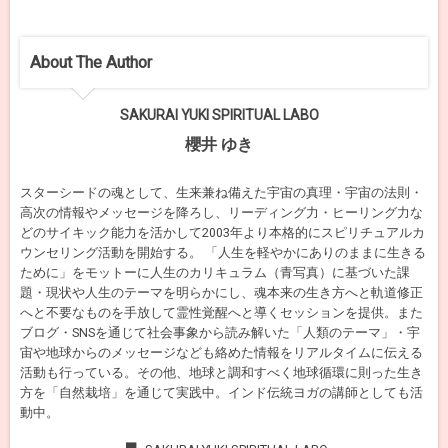
About The Author
SAKURAI YUKI SPIRITUAL LABO
櫻井 ゆき
スターシードの魂として、生来兼ね備えた宇宙の真理・宇宙の法則・
高次の情報やメッセージを降ろし、リーディング力・ヒーリング力な
どのサイキック能力を活かして2003年より本格的にスピリチュアルカ
ウンセリング活動を開始する。 「人生を軽やかにありのままに生きる
ために」をモットーに人生のカリキュラム（青写真）に基づいた課
題・現状や人生のテーマを明らかにし、魂本来の生き方へと軌道修正
へと不要なものを手放して霊性覚醒へと導くセッションを提供。また
ブログ・SNSを通じて社会事象から読み解いた「人類のテーマ」・宇
宙や地球からのメッセージなども絡めた情報をリアルタイムに伝える
活動も行っている。その他、地球と調和すべく地球循環に則った生き
方を「自然栽培」を通じて実践中。インド伝統ヨガの講師としても活
動中。