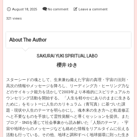
August
18
,
2025
No comment
Leave a comment
321 views
About The Author
SAKURAI YUKI SPIRITUAL LABO
櫻井 ゆき
スターシードの魂として、生来兼ね備えた宇宙の真理・宇宙の法則・
高次の情報やメッセージを降ろし、リーディング力・ヒーリング力な
どのサイキック能力を活かして2003年より本格的にスピリチュアルカ
ウンセリング活動を開始する。 「人生を軽やかにありのままに生きる
ために」をモットーに人生のカリキュラム（青写真）に基づいた課
題・現状や人生のテーマを明らかにし、魂本来の生き方へと軌道修正
へと不要なものを手放して霊性覚醒へと導くセッションを提供。また
ブログ・SNSを通じて社会事象から読み解いた「人類のテーマ」・宇
宙や地球からのメッセージなども絡めた情報をリアルタイムに伝える
活動も行っている。その他、地球と調和すべく地球循環に則った生き